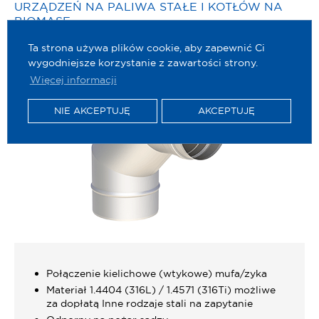
URZĄDZEŃ NA PALIWA STAŁE I KOTŁÓW NA
BIOMASĘ
Ta strona używa plików cookie, aby zapewnić Ci
wygodniejsze korzystanie z zawartości strony.
Więcej informacji
NIE AKCEPTUJĘ
AKCEPTUJĘ
Połączenie kielichowe (wtykowe) mufa/zyka
Materiał 1.4404 (316L) / 1.4571 (316Ti) możliwe
za dopłatą Inne rodzaje stali na zapytanie