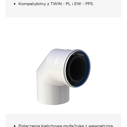
Kompatybilny z TWIN - PL i EW - PPS
Połączenie kielichowe mufa/zyka z wewnętrzną