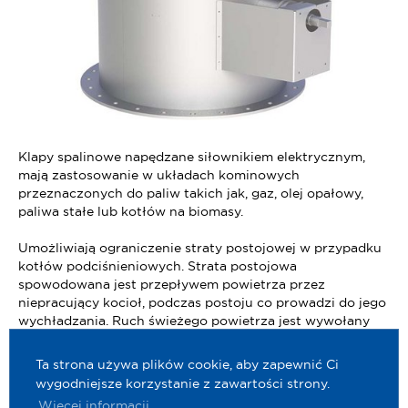
Klapy spalinowe napędzane siłownikiem elektrycznym,
mają zastosowanie w układach kominowych
przeznaczonych do paliw takich jak, gaz, olej opałowy,
paliwa stałe lub kotłów na biomasy.
Umożliwiają ograniczenie straty postojowej w przypadku
kotłów podciśnieniowych. Strata postojowa
spowodowana jest przepływem powietrza przez
niepracujący kocioł, podczas postoju co prowadzi do jego
wychładzania. Ruch świeżego powietrza jest wywołany
przez podciśnienie panujące w kominie.
Ta strona używa plików cookie, aby zapewnić Ci
wygodniejsze korzystanie z zawartości strony.
Więcej informacji