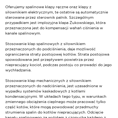
Oferujemy spalinowe klapy ręczne oraz klapy z
siłownikiem elektrycznym, te ostatnie są automatycznie
sterowane przez sterownik palnik. Szczególnym
przypadkiem jest implozyjna klapa Żukowskiego, która
przeznaczona jest do kompensacji wahań ciśnienia w
kanale spalinowym.
Stosowanie klap spalinowych z siłownikiem
przeznaczonych do podciśnienia, daje możliwość
ograniczenia straty postojowej kotłów. Strata postojowa
spowodowana jest przepływem powietrza przez
niepracujący kocioł, podczas postoju co prowadzi do jego
wychładzania.
Stosowanie klap mechanicznych z siłownikiem
przeznaczonych do nadciśnienia, jest uzasadnione w
wypadku systemów kaskadowych z kotłami
kondensacyjnymi. W układach tego typu, w warunkach
zmiennego obciążenia cieplnego może pracować tylko
część kotów, które mogą powodować przedmuchy
strumienia spalin do kotłów niepracujących. Odcięcie
kanału spalinowego za wylotem z czopucha każdego z