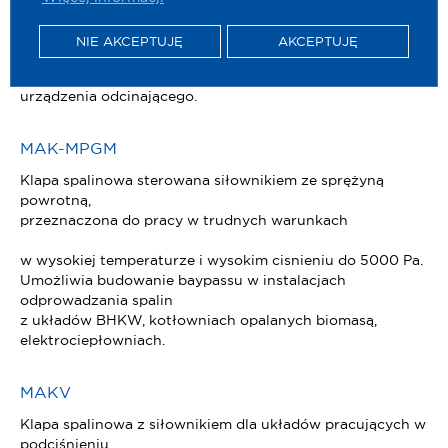
MAK
klapa spalinowa z siłownikiem
NIE AKCEPTUJĘ
AKCEPTUJĘ
dla układów pracujących w
podciśnieniu, stosowane jako
urządzenia odcinającego.
MAK-MPGM
Klapa spalinowa sterowana siłownikiem ze sprężyną
powrotną,
przeznaczona do pracy w trudnych warunkach
w wysokiej temperaturze i wysokim cisnieniu do 5000 Pa.
Umożliwia budowanie baypassu w instalacjach
odprowadzania spalin
z układów BHKW, kotłowniach opalanych biomasą,
elektrociepłowniach.
MAKV
Klapa spalinowa z siłownikiem dla układów pracujących w
podciśnieniu,