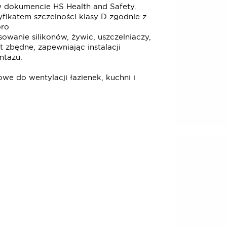
 dokumencie HS Health and Safety.
yfikatem szczelności klasy D zgodnie z
óro
owanie silikonów, żywic, uszczelniaczy,
 zbędne, zapewniając instalacji
ntażu.
e do wentylacji łazienek, kuchni i